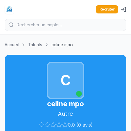
Recruter
Accueil
Talents
celine mpo
C
celine mpo
Autre
0.0 (0 avis)