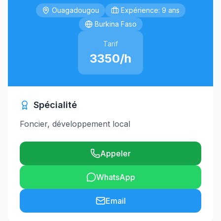
Ouagadougou
Expérience: 9 ans
Burkina Faso
Tarif
3350/h
Spécialité
Foncier, développement local
Appeler
WhatsApp
Email