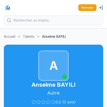
Recruter
Accueil
Talents
Anselme BAYILI
A
Anselme BAYILI
Autre
0.0 (0 avis)