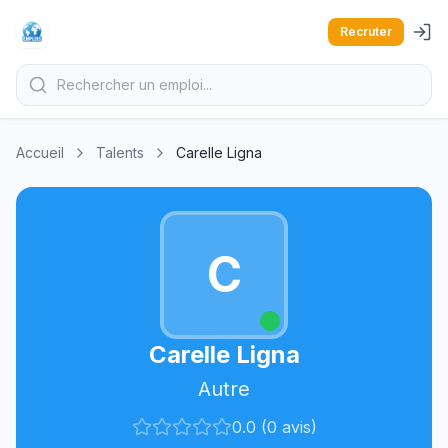
Recruter
Accueil
Talents
Carelle Ligna
C
Carelle Ligna
Autre
0.0 (0 avis)