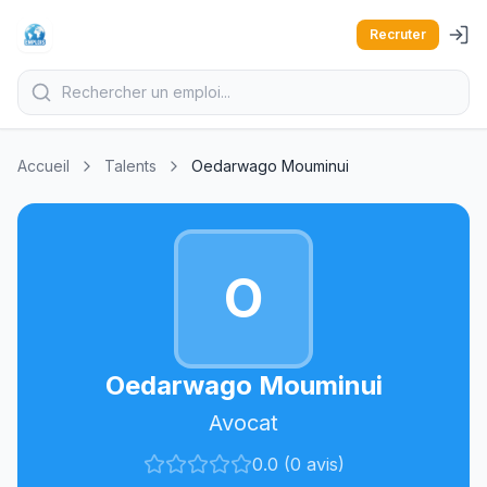
Recruter
Accueil
Talents
Oedarwago Mouminui
O
Oedarwago Mouminui
Avocat
0.0 (0 avis)