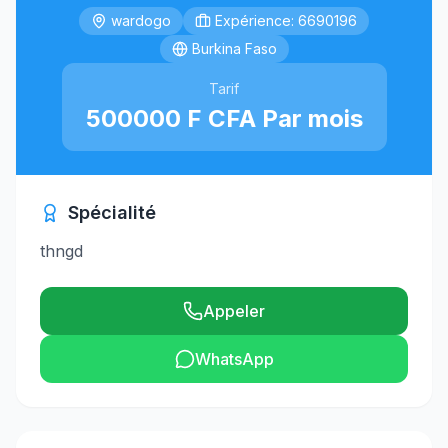
wardogo
Expérience: 6690196
Burkina Faso
Tarif
500000 F CFA Par mois
Spécialité
thngd
Appeler
WhatsApp