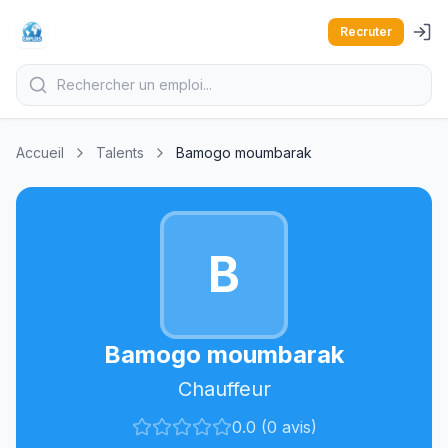
Recruter
Accueil
Talents
Bamogo moumbarak
B
Bamogo moumbarak
Chauffeur
0.0 (0 avis)