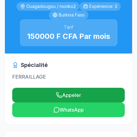
Ouagadougou / nionko2
Expérience: 3
Burkina Faso
Tarif
150000 F CFA Par mois
Spécialité
FERRAILLAGE
Appeler
WhatsApp