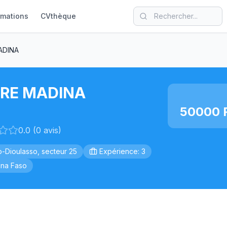
rmations
CVthèque
ADINA
RE MADINA
50000 F
0.0 (0 avis)
-Dioulasso, secteur 25
Expérience: 3
ina Faso