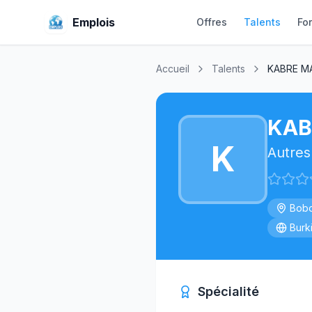
Emplois
Offres
Talents
Fo
Accueil
Talents
KABRE M
KAB
K
Autres
Bobo
Burk
Spécialité