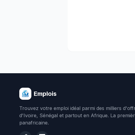
Emplois
Trouvez votre emploi idéal parmi des milliers d'of
d'Ivoire, Sénégal et partout en Afrique. La premiè
panafricaine.