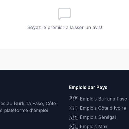
Soyez le premier à laisser un avis!
Emplois par Pays
🇧🇫 Emplois Burkina Faso
fres au Burkina Faso, Côte
🇨🇮 Emplois Côte d'Ivoire
re plateforme d'emploi
🇸🇳 Emplois Sénégal
🇲🇱 Emplois Mali