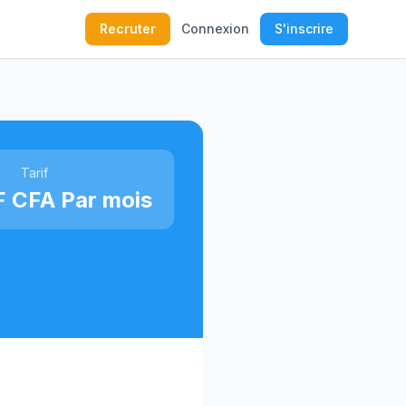
Recruter
Connexion
S'inscrire
Tarif
 CFA Par mois