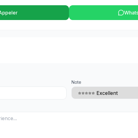
Appeler
What
Note