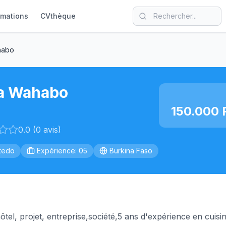
rmations
CVthèque
habo
a Wahabo
150.000 
0.0 (0 avis)
tedo
Expérience: 05
Burkina Faso
ôtel, projet, entreprise,société,5 ans d'expérience en cuisi