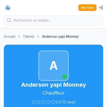
Recruter
Accueil
Talents
Anderson yapi Monney
A
Anderson yapi Monney
Chauffeur
0.0 (0 avis)