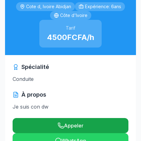
Cote d, Ivoire Abidjan
Expérience: 6ans
Côte d'Ivoire
Tarif
4500FCFA/h
Spécialité
Conduite
À propos
Je suis con dw
Appeler
WhatsApp