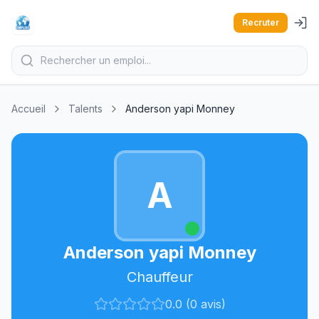
Recruter
Accueil
Talents
Anderson yapi Monney
A
Anderson yapi Monney
Chauffeur
0.0 (0 avis)