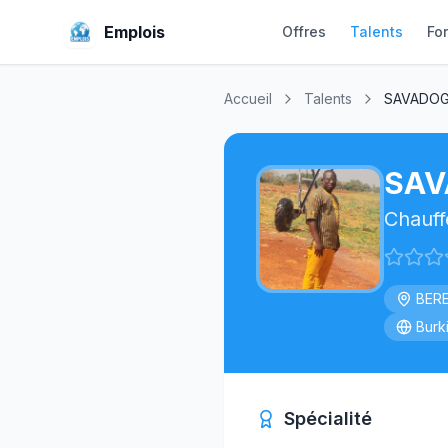
Emplois
Offres
Talents
Fo
Accueil
Talents
SAVADOG
SAV
Chauff
BER
Burk
Spécialité