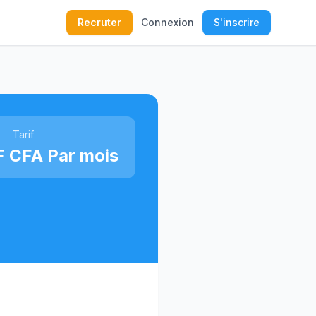
Recruter
Connexion
S'inscrire
Tarif
F CFA Par mois