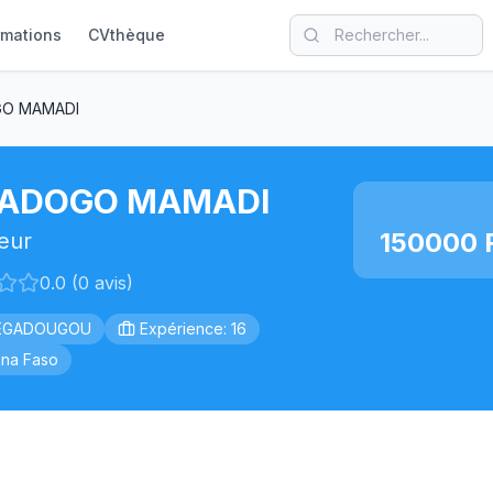
rmations
CVthèque
O MAMADI
ADOGO MAMADI
150000 
eur
0.0 (0 avis)
EGADOUGOU
Expérience: 16
ina Faso