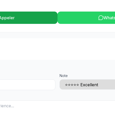
Appeler
What
Note