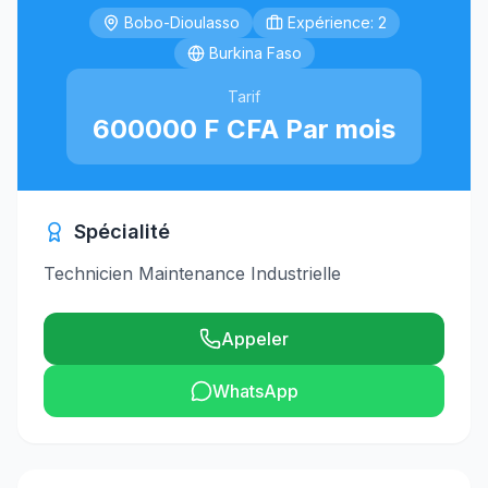
Bobo-Dioulasso
Expérience: 2
Burkina Faso
Tarif
600000 F CFA Par mois
Spécialité
Technicien Maintenance Industrielle
Appeler
WhatsApp