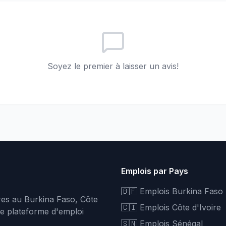
Soyez le premier à laisser un avis!
Emplois par Pays
🇧🇫 Emplois Burkina Faso
fres au Burkina Faso, Côte
🇨🇮 Emplois Côte d'Ivoire
re plateforme d'emploi
🇸🇳 Emplois Sénégal