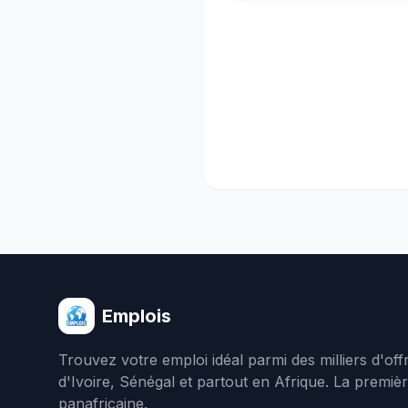
Emplois
Trouvez votre emploi idéal parmi des milliers d'of
d'Ivoire, Sénégal et partout en Afrique. La premiè
panafricaine.