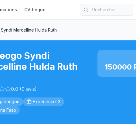
rmations
CVthèque
Syndi Marcelline Hulda Ruth
eogo Syndi
elline Hulda Ruth
150000 
0.0 (0 avis)
gadougou
Expérience: 3
ina Faso