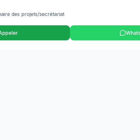
ire des projets/secrétariat
Appeler
What