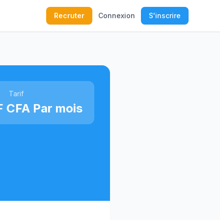
Recruter
Connexion
S'inscrire
Tarif
F CFA Par mois