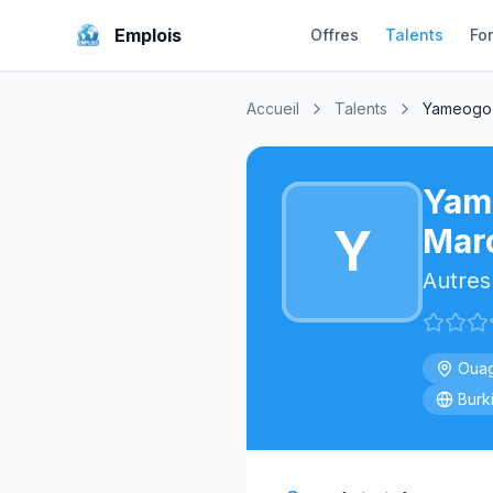
Emplois
Offres
Talents
Fo
Accueil
Talents
Yameogo 
Yam
Y
Marc
Autres
Oua
Burk