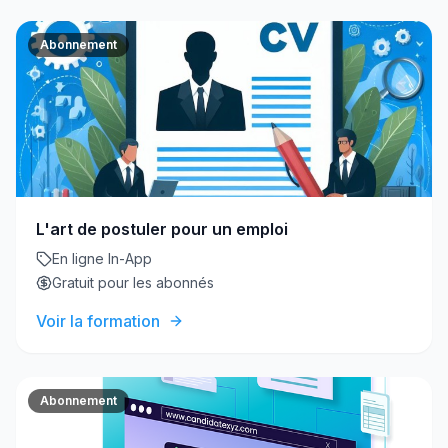
Abonnement
L'art de postuler pour un emploi
En ligne In-App
Gratuit pour les abonnés
Voir la formation
Abonnement