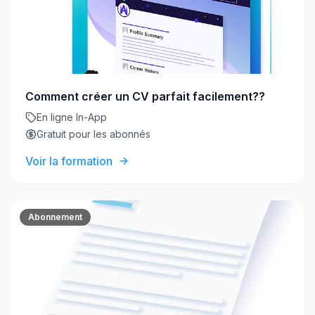
Comment créer un CV parfait facilement??
En ligne In-App
Gratuit pour les abonnés
Voir la formation
Abonnement