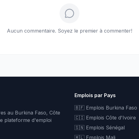
Aucun commentaire. Soyez le premier à commenter!
Emplois par Pays
🇧🇫 Emplois Burkina Faso
fres au Burkina Faso, Côte
🇨🇮 Emplois Côte d'Ivoire
re plateforme d'emploi
🇸🇳 Emplois Sénégal
🇲🇱 Emplois Mali