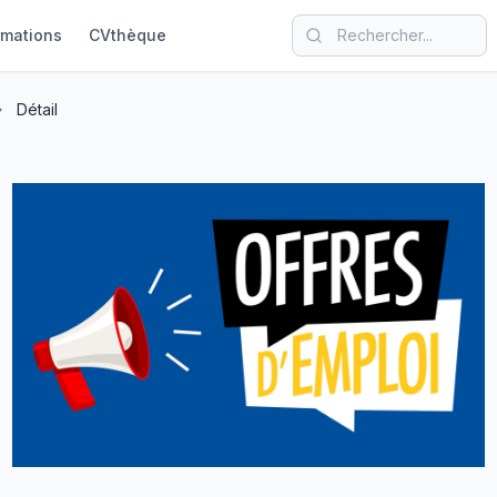
rmations
CVthèque
Détail