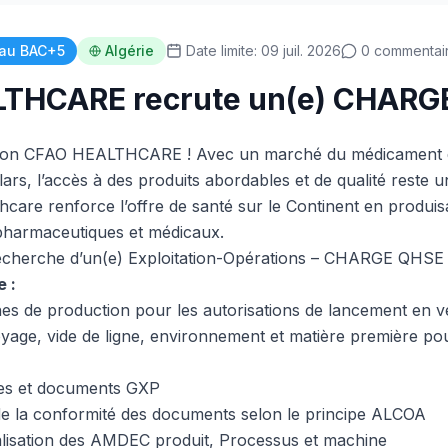
au BAC+5
Algérie
Date limite: 09 juil. 2026
0 commentai
THCARE recrute un(e) CHARG
ision CFAO HEALTHCARE ! Avec un marché du médicament q
llars, l’accès à des produits abordables et de qualité reste 
hcare renforce l’offre de santé sur le Continent en produisa
 pharmaceutiques et médicaux.
cherche d’un(e) Exploitation-Opérations – CHARGE QHSE 
 :
es de production pour les autorisations de lancement en vér
toyage, vide de ligne, environnement et matière première p
res et documents GXP
r de la conformité des documents selon le principe ALCOA
éalisation des AMDEC produit, Processus et machine