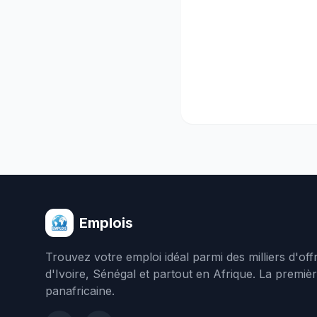
Emplois
Trouvez votre emploi idéal parmi des milliers d'of
d'Ivoire, Sénégal et partout en Afrique. La premiè
panafricaine.