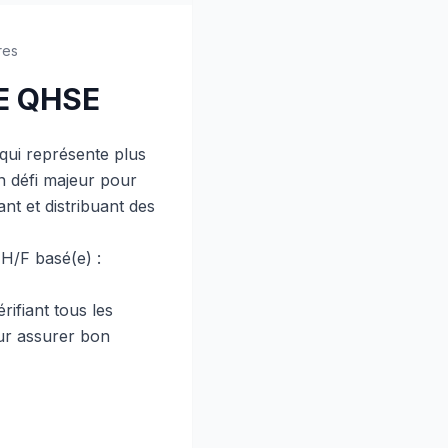
res
E QHSE
ui représente plus
un défi majeur pour
nt et distribuant des
H/F basé(e) :
ifiant tous les
our assurer bon