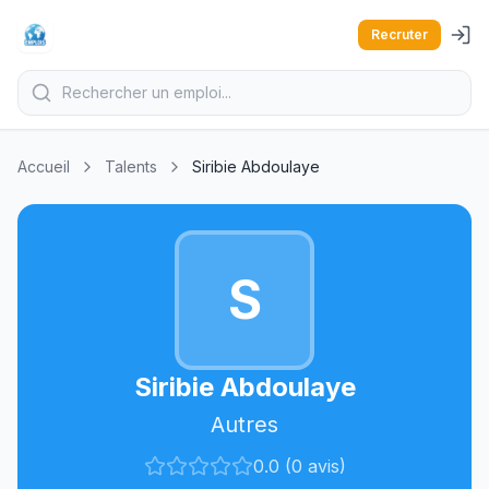
Recruter
Accueil
Talents
Siribie Abdoulaye
S
Siribie Abdoulaye
Autres
0.0 (0 avis)