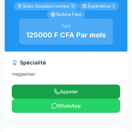
Bobo Dioulasso secteur 10
Expérience: 5
Burkina Faso
Tarif
125000 F CFA Par mois
Spécialité
magasinier
Appeler
WhatsApp