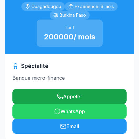
Ouagadougou
Expérience: 6 mois
Burkina Faso
Tarif
200000/ mois
Spécialité
Banque micro-finance
Appeler
WhatsApp
Email