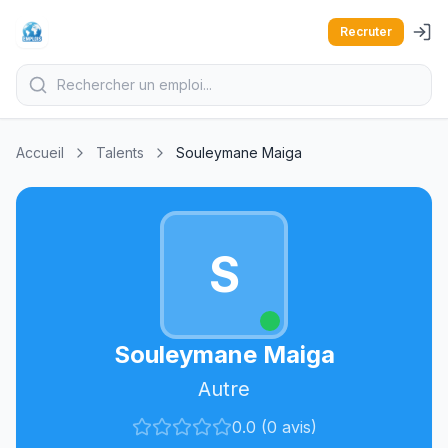
Recruter
Accueil
Talents
Souleymane Maiga
S
Souleymane Maiga
Autre
0.0 (0 avis)