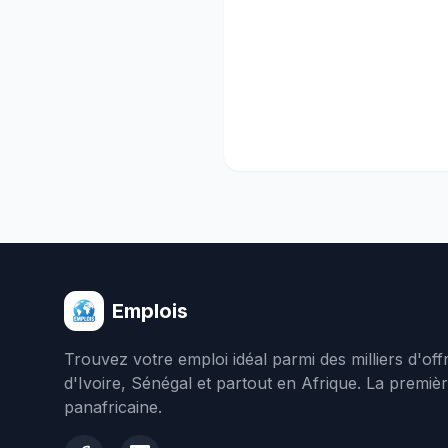
Emplois
Trouvez votre emploi idéal parmi des milliers d'of
d'Ivoire, Sénégal et partout en Afrique. La premiè
panafricaine.