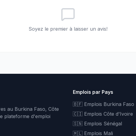
Soyez le premier à laisser un avis!
Emplois par Pays
🇧🇫 Emplois Burkina Faso
fres au Burkina Faso, Côte
🇨🇮 Emplois Côte d'Ivoire
re plateforme d'emploi
🇸🇳 Emplois Sénégal
🇲🇱 Emplois Mali