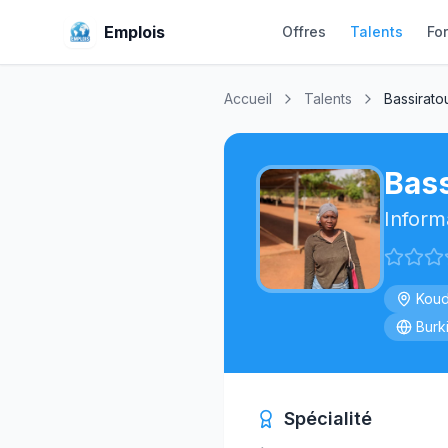
Emplois
Offres
Talents
Fo
Accueil
Talents
Bassirato
Bass
Inform
Koud
Burk
Spécialité