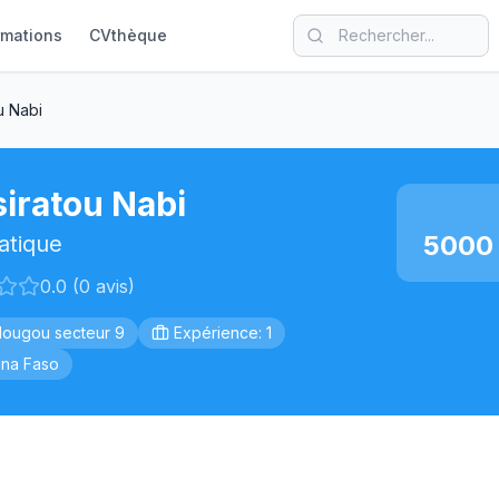
rmations
CVthèque
u Nabi
iratou Nabi
5000 
atique
0.0 (0 avis)
ougou secteur 9
Expérience: 1
ina Faso