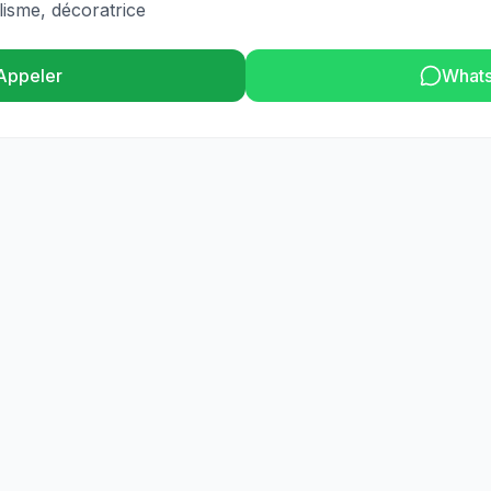
ylisme, décoratrice
Appeler
What