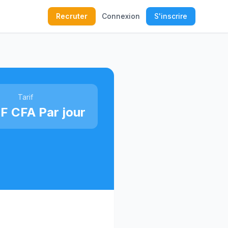
Recruter
Connexion
S'inscrire
Tarif
F CFA Par jour