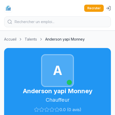
Recruter
Accueil
Talents
Anderson yapi Monney
A
Anderson yapi Monney
Chauffeur
0.0 (0 avis)