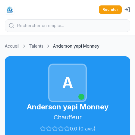
Recruter
Accueil
Talents
Anderson yapi Monney
A
Anderson yapi Monney
Chauffeur
0.0 (0 avis)