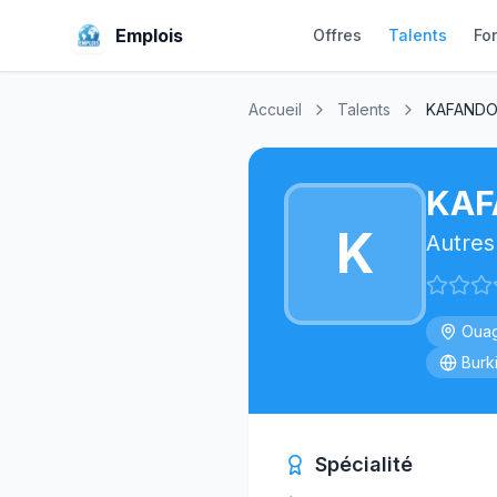
Emplois
Offres
Talents
Fo
Accueil
Talents
KAFANDO 
KAF
K
Autres
Oua
Burk
Spécialité