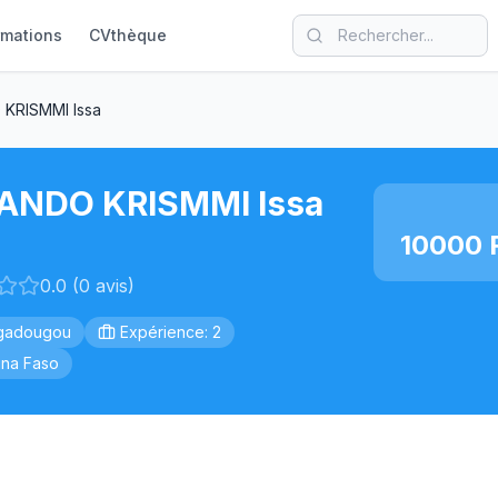
rmations
CVthèque
KRISMMI Issa
ANDO KRISMMI Issa
10000 
0.0 (0 avis)
gadougou
Expérience: 2
ina Faso