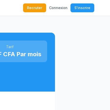
Recruter
Connexion
S'inscrire
Tarif
F CFA Par mois