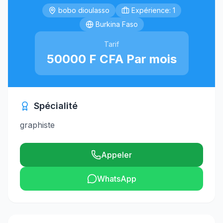
bobo dioulasso
Expérience: 1
Burkina Faso
Tarif
50000 F CFA Par mois
Spécialité
graphiste
Appeler
WhatsApp