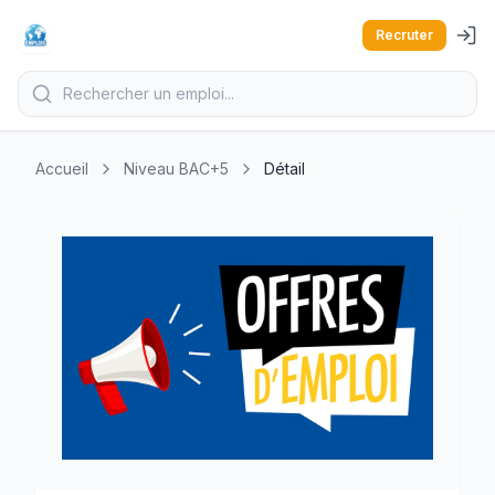
Recruter
Accueil
Niveau BAC+5
Détail