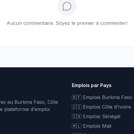
Aucun commentaire. Soyez le premier à commenter!
Emplois par Pays
🇧🇫 Emplois Burkina Faso
fres au Burkina Faso, Côte
🇨🇮 Emplois Côte d'Ivoire
re plateforme d'emploi
🇸🇳 Emplois Sénégal
🇲🇱 Emplois Mali