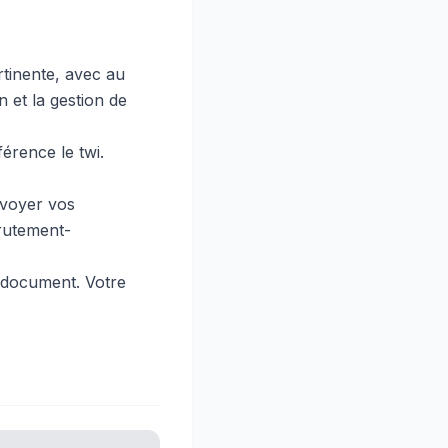
rtinente, avec au
 et la gestion de
férence le twi.
nvoyer vos
crutement-
l document. Votre