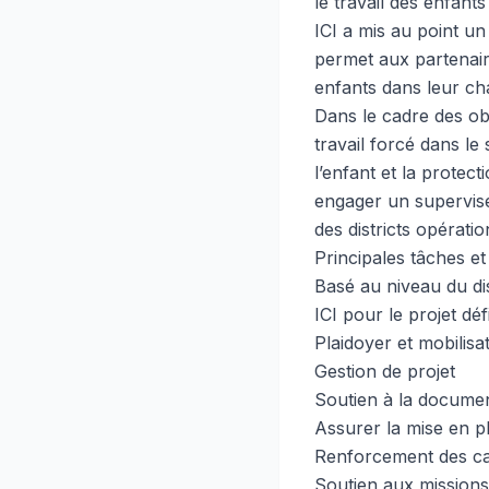
le travail des enfants
ICI a mis au point u
permet aux partenaire
enfants dans leur ch
Dans le cadre des obje
travail forcé dans l
l’enfant et la protec
engager un supervise
des districts opératio
Principales tâches et
Basé au niveau du dis
ICI pour le projet défi
Plaidoyer et mobilisa
Gestion de projet
Soutien à la documen
Assurer la mise en p
Renforcement des ca
Soutien aux missions