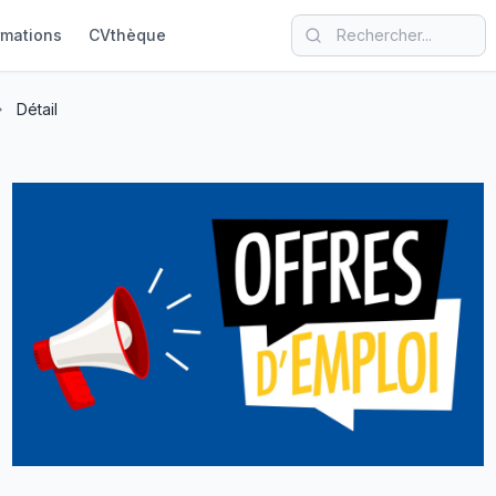
rmations
CVthèque
Détail