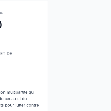
es
)
ET DE
on multipartite qui
e du cacao et du
nts pour lutter contre