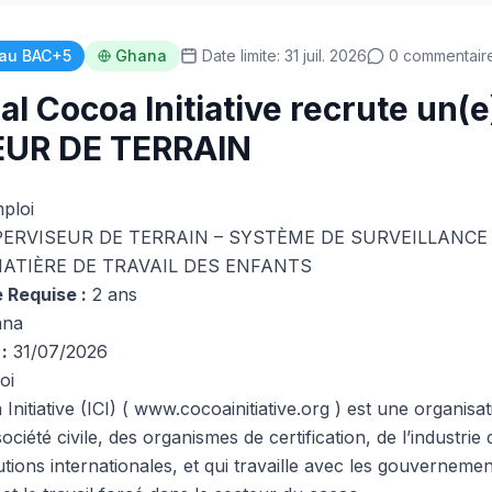
au BAC+5
Ghana
Date limite: 31 juil. 2026
0 commentair
al Cocoa Initiative recrute un(e
UR DE TERRAIN
mploi
ERVISEUR DE TERRAIN – SYSTÈME DE SURVEILLANCE 
ATIÈRE DE TRAVAIL DES ENFANTS
 Requise :
2 ans
na
:
31/07/2026
oi
Initiative (ICI) (
www.cocoainitiative.org
) est une organisati
société civile, des organismes de certification, de l’industri
tutions internationales, et qui travaille avec les gouverneme