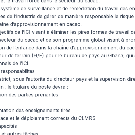
 et le travail forcé dans le secteur du cacao.
n système de surveillance et de remédiation du travail des 
s de l’industrie de gérer de manière responsable le risque 
aîne d’approvisionnement en cacao.
ctifs de l’ICI visant à éliminer les pires formes de travail 
e secteur du cacao et de son programme global visant à pro
tion de l’enfance dans la chaîne d’approvisionnement du cac
ur de terrain (H/F) pour le bureau de pays au Ghana, qui 
nnels de l’ICI.
 responsabilités
trict, sous l’autorité du directeur pays et la supervision dir
ni, le titulaire du poste devra :
tion des parties prenantes
tation des enseignements tirés
lace et le déploiement corrects du CLMRS
pacités
 et autres tâches