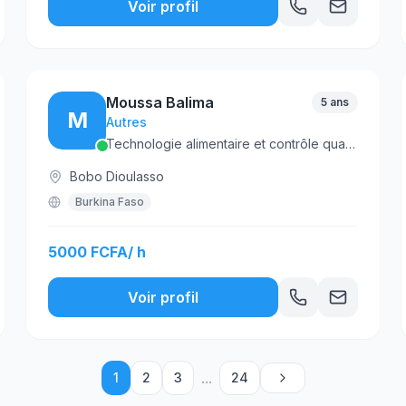
Voir profil
Moussa Balima
5 ans
M
Autres
Technologie alimentaire et contrôle qualité
Bobo Dioulasso
Burkina Faso
5000 FCFA/ h
Voir profil
...
1
2
3
24