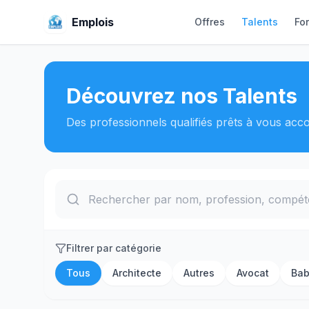
Emplois
Offres
Talents
Fo
Découvrez nos Talents
Des professionnels qualifiés prêts à vous ac
Filtrer par catégorie
Tous
Architecte
Autres
Avocat
Bab