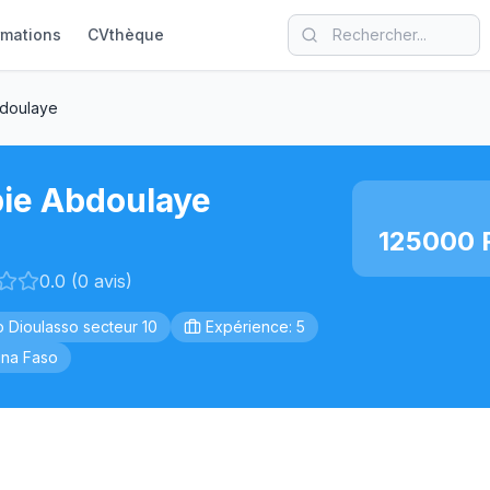
rmations
CVthèque
bdoulaye
bie Abdoulaye
125000 
0.0 (0 avis)
 Dioulasso secteur 10
Expérience: 5
ina Faso