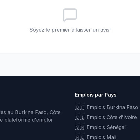
Soyez le premier à laisser un avis!
Emplois par Pays
🇧🇫 Emplois Burkina Faso
fres au Burkina Faso, Côte
🇨🇮 Emplois Côte d'Ivoire
re plateforme d'emploi
🇸🇳 Emplois Sénégal
🇲🇱 Emplois Mali