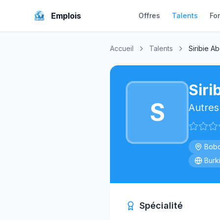
Emplois
Offres
Talents
Fo
Accueil
Talents
Siribie A
Siri
S
Autres
Bobo
Burk
Spécialité