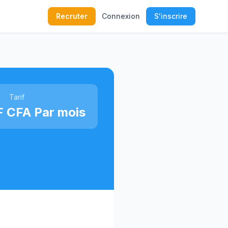
Recruter
Connexion
S'inscrire
Tarif
F CFA Par mois