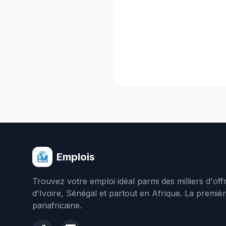
Emplois
Trouvez votre emploi idéal parmi des milliers d'of
d'Ivoire, Sénégal et partout en Afrique. La premiè
panafricaine.