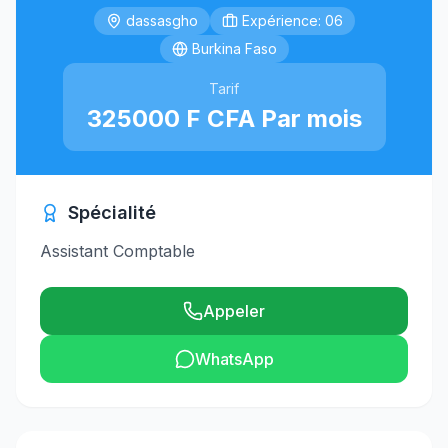
dassasgho
Expérience: 06
Burkina Faso
Tarif
325000 F CFA Par mois
Spécialité
Assistant Comptable
Appeler
WhatsApp