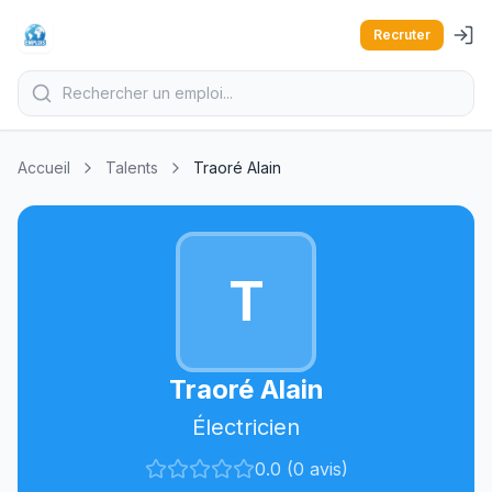
Recruter
Accueil
Talents
Traoré Alain
T
Traoré Alain
Électricien
0.0 (0 avis)