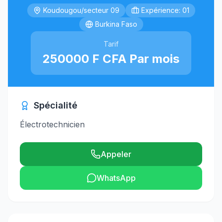
Koudougou/secteur 09
Expérience: 01
Burkina Faso
Tarif
250000 F CFA Par mois
Spécialité
Électrotechnicien
Appeler
WhatsApp