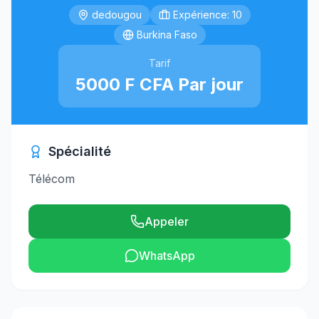
dedougou
Expérience: 10
Burkina Faso
Tarif
5000 F CFA Par jour
Spécialité
Télécom
Appeler
WhatsApp