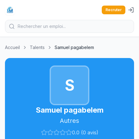
Recruter
Accueil
Talents
Samuel pagabelem
S
Samuel pagabelem
Autres
0.0 (0 avis)