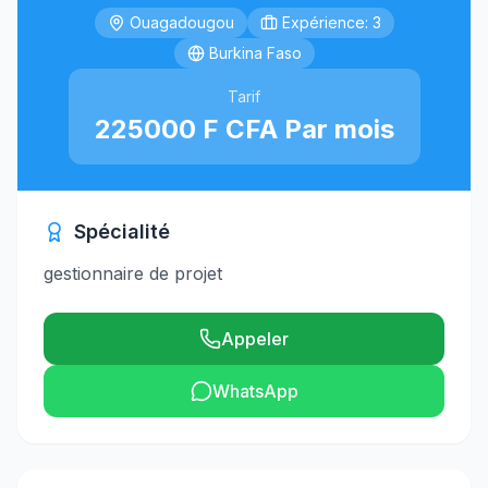
Ouagadougou
Expérience: 3
Burkina Faso
Tarif
225000 F CFA Par mois
Spécialité
gestionnaire de projet
Appeler
WhatsApp