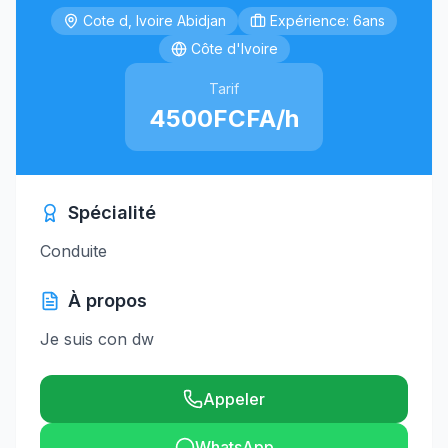
Cote d, Ivoire Abidjan
Expérience: 6ans
Côte d'Ivoire
Tarif
4500FCFA/h
Spécialité
Conduite
À propos
Je suis con dw
Appeler
WhatsApp