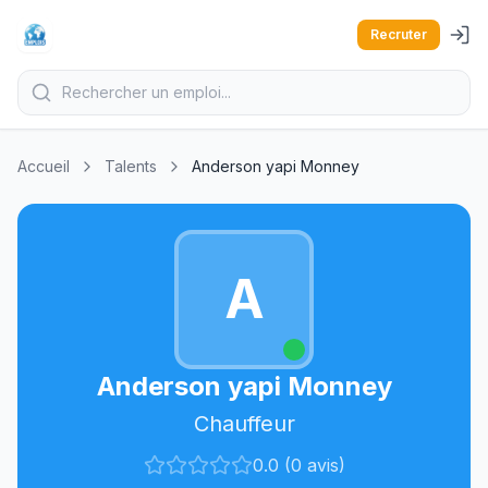
Recruter
Accueil
Talents
Anderson yapi Monney
A
Anderson yapi Monney
Chauffeur
0.0 (0 avis)