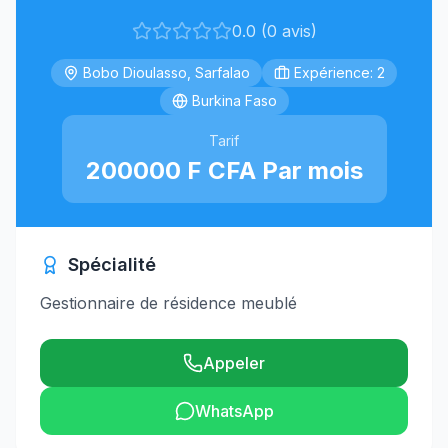
0.0 (0 avis)
Bobo Dioulasso, Sarfalao
Expérience: 2
Burkina Faso
Tarif
200000 F CFA Par mois
Spécialité
Gestionnaire de résidence meublé
Appeler
WhatsApp