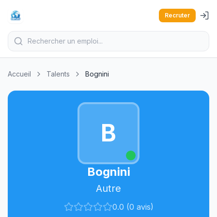
Recruter
Accueil
Talents
Bognini
B
Bognini
Autre
0.0 (0 avis)