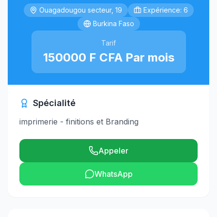
Ouagadougou secteur, 19
Expérience: 6
Burkina Faso
Tarif
150000 F CFA Par mois
Spécialité
imprimerie - finitions et Branding
Appeler
WhatsApp