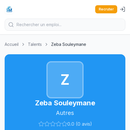
Recruter
Accueil
Talents
Zeba Souleymane
Z
Zeba Souleymane
Autres
0.0 (0 avis)