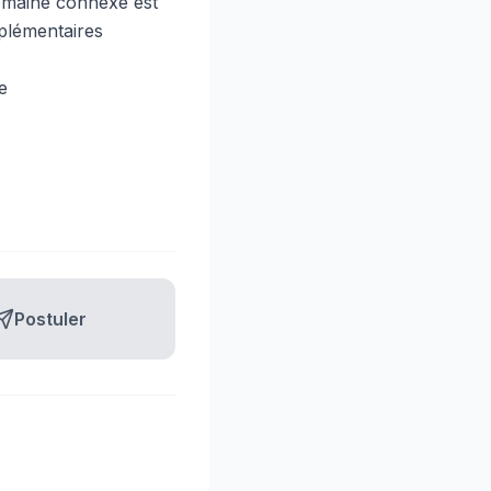
omaine connexe est
plémentaires
e
Postuler