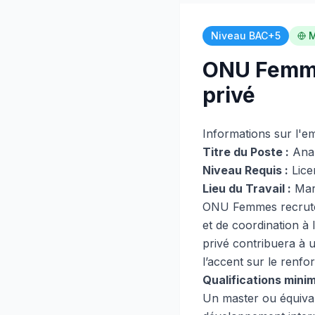
Niveau BAC+5
M
ONU Femmes
privé
Informations sur l'e
Titre du Poste :
Anal
Niveau Requis :
Lice
Lieu du Travail :
Mar
ONU Femmes recrute u
et de coordination à
privé contribuera à 
l’accent sur le renfo
Qualifications minim
Un master ou équivale