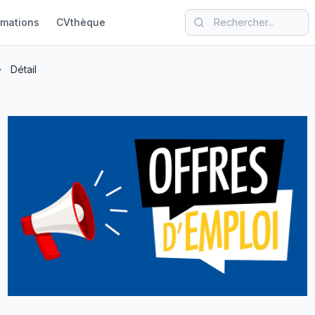
rmations
CVthèque
Détail