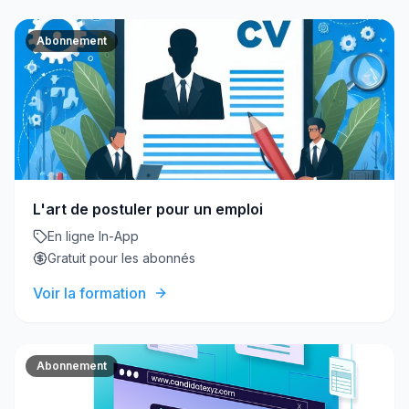
Abonnement
L'art de postuler pour un emploi
En ligne In-App
Gratuit pour les abonnés
Voir la formation
Abonnement