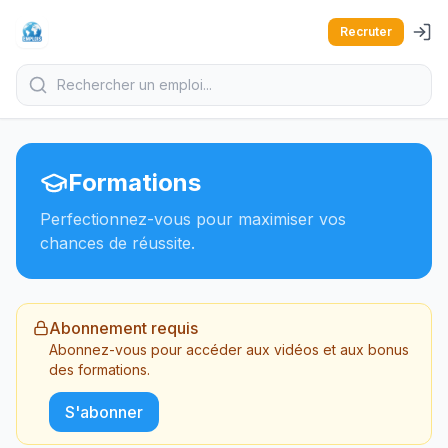
Recruter
Formations
Perfectionnez-vous pour maximiser vos
chances de réussite.
Abonnement requis
Abonnez-vous pour accéder aux vidéos et aux bonus
des formations.
S'abonner