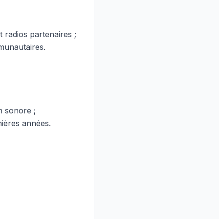
 radios partenaires ;
mmunautaires.
n sonore ;
nières années.