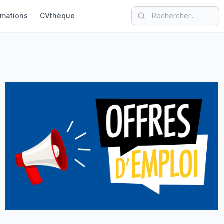
rmations
CVthèque