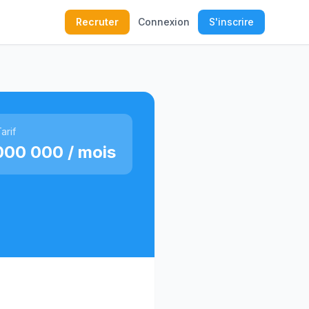
Recruter
Connexion
S'inscrire
arif
000 000 / mois