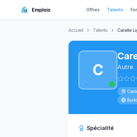
Emplois
Offres
Talents
Fo
Accueil
Talents
Carelle L
Care
C
Autre
Cam
Burk
Spécialité