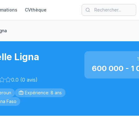
rmations
CVthèque
igna
lle Ligna
T
600 000 - 1 
0.0 (0 avis)
eroun
Expérience: 8 ans
ina Faso