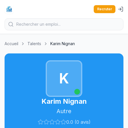
Recruter
Accueil
Talents
Karim Nignan
K
Karim Nignan
Autre
0.0 (0 avis)