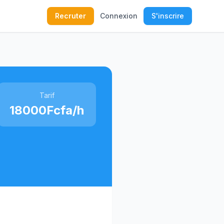
Recruter
Connexion
S'inscrire
Tarif
18000Fcfa/h