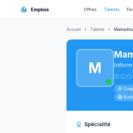
Emplois
Offres
Talents
Fo
Accueil
Talents
Mamadou
Mam
M
Inform
Ouag
Burk
Spécialité