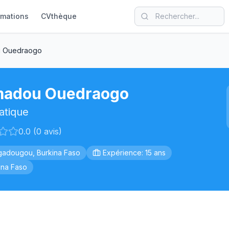
rmations
CVthèque
 Ouedraogo
adou Ouedraogo
atique
0.0 (0 avis)
adougou, Burkina Faso
Expérience: 15 ans
ina Faso