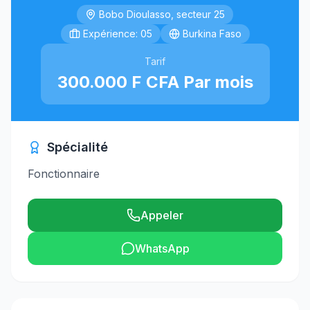
Bobo Dioulasso, secteur 25
Expérience: 05
Burkina Faso
Tarif
300.000 F CFA Par mois
Spécialité
Fonctionnaire
Appeler
WhatsApp