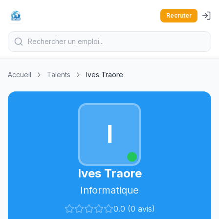
Recruter
Accueil
Talents
Ives Traore
I
Ives Traore
Informatique
0.0 (0 avis)