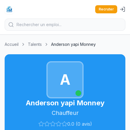
Recruter
Accueil
Talents
Anderson yapi Monney
A
Anderson yapi Monney
Chauffeur
0.0 (0 avis)