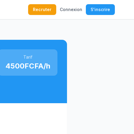
Recruter
Connexion
S'inscrire
Tarif
4500FCFA/h