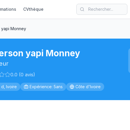
rmations
CVthèque
 yapi Monney
erson yapi Monney
eur
0.0 (0 avis)
 d, Ivoire
Expérience: 5ans
Côte d'Ivoire