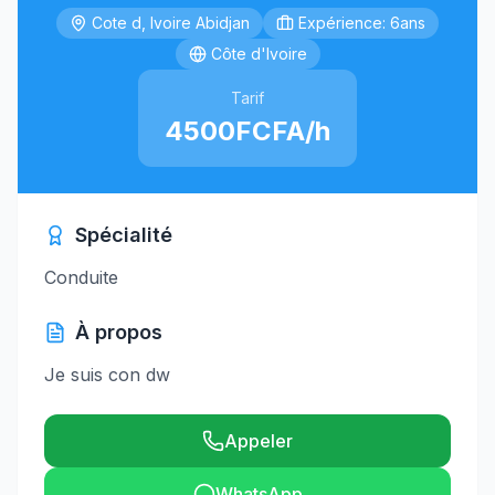
Cote d, Ivoire Abidjan
Expérience: 6ans
Côte d'Ivoire
Tarif
4500FCFA/h
Spécialité
Conduite
À propos
Je suis con dw
Appeler
WhatsApp