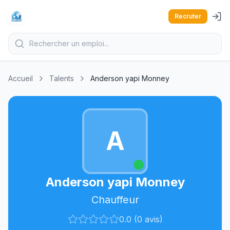
Recruter
Accueil
Talents
Anderson yapi Monney
A
Anderson yapi Monney
Chauffeur
0.0 (0 avis)