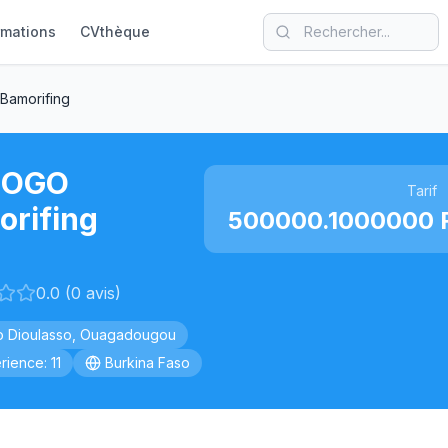
rmations
CVthèque
amorifing
NOGO
Tarif
orifing
500000.1000000 F
0.0 (0 avis)
 Dioulasso, Ouagadougou
rience: 11
Burkina Faso