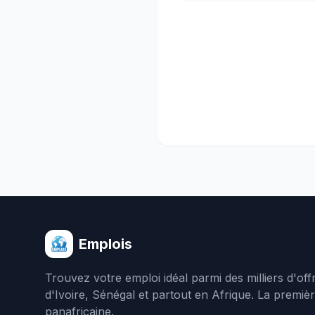
Emplois
Trouvez votre emploi idéal parmi des milliers d'of
d'Ivoire, Sénégal et partout en Afrique. La premiè
panafricaine.