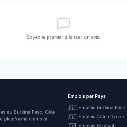
Soyez le premier à laisser un avis!
Emplois par Pays
🇧🇫 Emplois Burkina Faso
fres au Burkina Faso, Côte
🇨🇮 Emplois Côte d'Ivoire
re plateforme d'emploi
🇸🇳 Emplois Sénégal