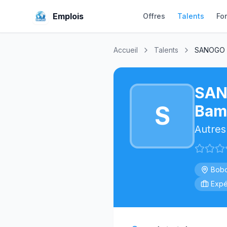
Emplois
Offres
Talents
Fo
Accueil
Talents
SANOGO B
SA
S
Bam
Autres
Bobo
Expé