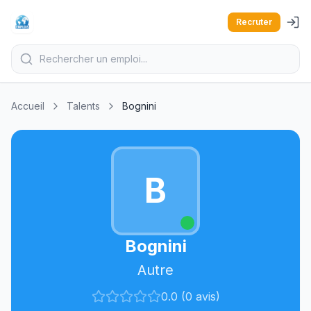
Recruter
Accueil
Talents
Bognini
B
Bognini
Autre
0.0 (0 avis)