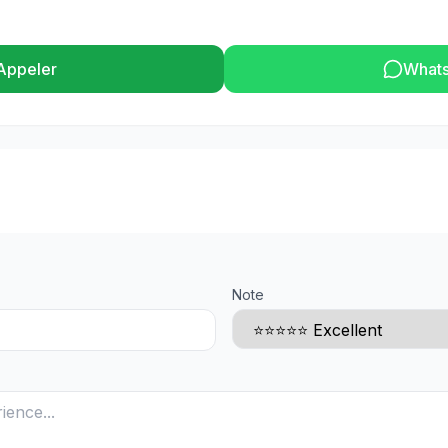
Appeler
What
Note