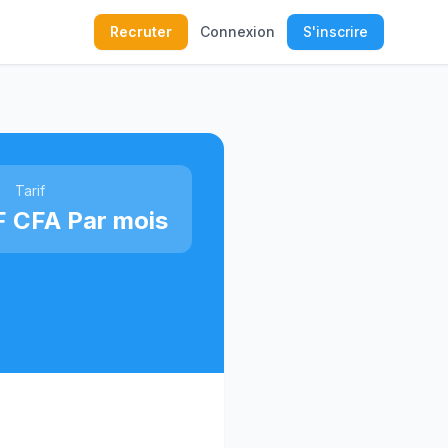
Recruter
Connexion
S'inscrire
Tarif
 CFA Par mois