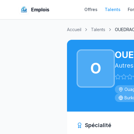
Emplois
Offres
Talents
Fo
Accueil
Talents
OUEDRAO
OUE
O
Autres
Oua
Burk
Spécialité