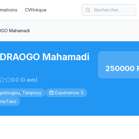
rmations
CVthèque
GO Mahamadi
DRAOGO Mahamadi
250000 F
0.0 (0 avis)
gadougou, Tampouy
Expérience: 5
ina Faso