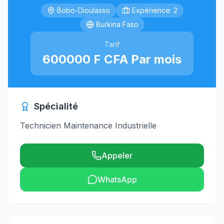
Bobo-Dioulasso
Expérience: 2
Burkina Faso
Tarif
600000 F CFA Par mois
Spécialité
Technicien Maintenance Industrielle
Appeler
WhatsApp