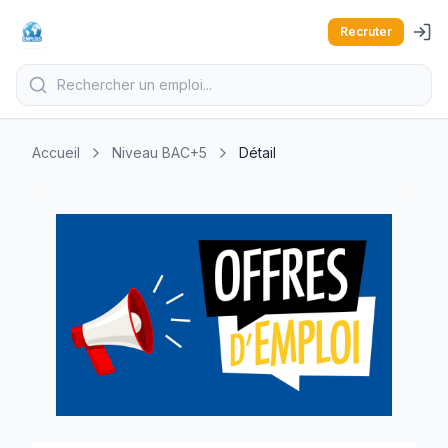
Recruter
Accueil
Niveau BAC+5
Détail